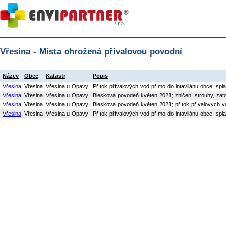
Vřesina - Místa ohrožená přívalovou povodní
Název
Obec
Katastr
Popis
Vřesina
Vřesina
Vřesina u Opavy
Přítok přívalových vod přímo do intavilánu obce; spl
Vřesina
Vřesina
Vřesina u Opavy
Blesková povodeň květen 2021; zničení strouhy, zat
Vřesina
Vřesina
Vřesina u Opavy
Blesková povodeň květen 2021; přítok přívalových vo
Vřesina
Vřesina
Vřesina u Opavy
Přítok přívalových vod přímo do intavilánu obce; spl