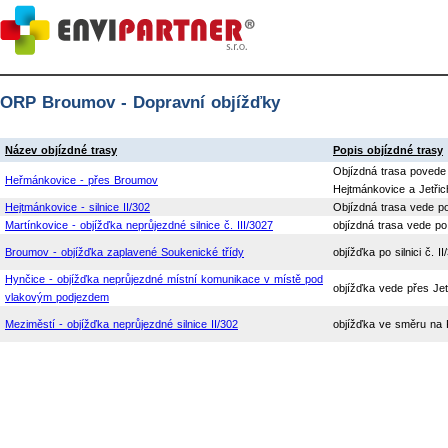
ORP Broumov - Dopravní objížďky
Název objízdné trasy
Popis objízdné trasy
Objízdná trasa povede 
Heřmánkovice - přes Broumov
Hejtmánkovice a Jetřic
Hejtmánkovice - silnice II/302
Objízdná trasa vede po
Martínkovice - objížďka neprůjezdné silnice č. III/3027
objízdná trasa vede po
Broumov - objížďka zaplavené Soukenické třídy
objížďka po silnici č. 
Hynčice - objížďka neprůjezdné místní komunikace v místě pod
objížďka vede přes Je
vlakovým podjezdem
Meziměstí - objížďka neprůjezdné silnice II/302
objížďka ve směru na R