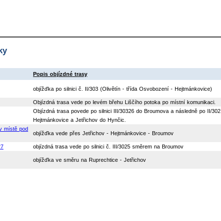
ky
Popis objízdné trasy
objížďka po silnici č. II/303 (Olivětín - třída Osvobození - Hejtmánkovice)
Objízdná trasa vede po levém břehu Liščího potoka po místní komunikaci.
Objízdná trasa povede po silnici III/30326 do Broumova a následně po II/302
Hejtmánkovice a Jetřichov do Hynčic.
v místě pod
objížďka vede přes Jetřichov - Hejtmánkovice - Broumov
27
objízdná trasa vede po silnici č. III/3025 směrem na Broumov
objížďka ve směru na Ruprechtice - Jetřichov