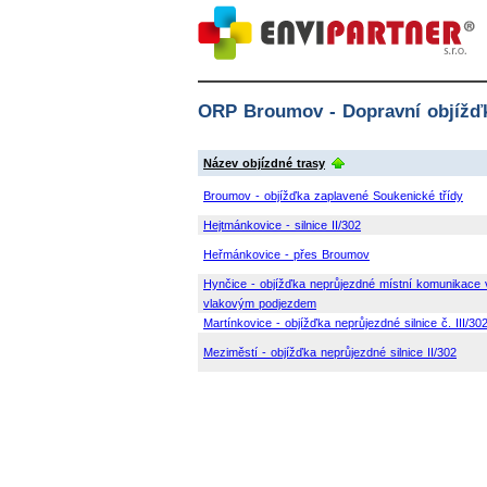
ORP Broumov - Dopravní objížď
Název objízdné trasy
Broumov - objížďka zaplavené Soukenické třídy
Hejtmánkovice - silnice II/302
Heřmánkovice - přes Broumov
Hynčice - objížďka neprůjezdné místní komunikace 
vlakovým podjezdem
Martínkovice - objížďka neprůjezdné silnice č. III/30
Meziměstí - objížďka neprůjezdné silnice II/302