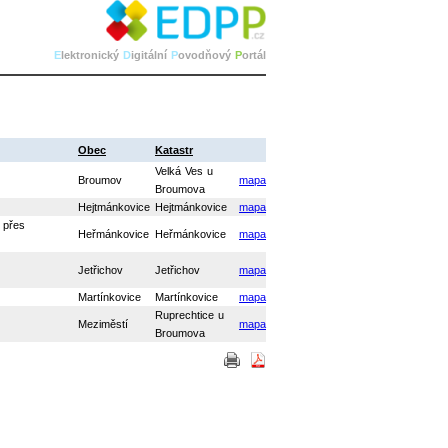
E
lektronický
D
igitální
P
ovodňový
P
ortál
Obec
Katastr
Velká Ves u
Broumov
mapa
Broumova
Hejtmánkovice
Hejtmánkovice
mapa
 přes
Heřmánkovice
Heřmánkovice
mapa
Jetřichov
Jetřichov
mapa
Martínkovice
Martínkovice
mapa
Ruprechtice u
Meziměstí
mapa
Broumova