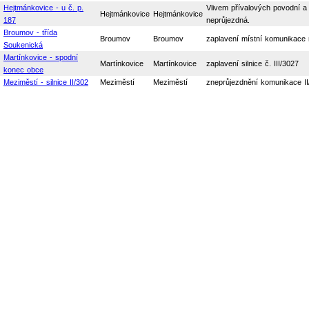
Hejtmánkovice - u č. p.
Vlivem přívalových povodní a
Hejtmánkovice
Hejtmánkovice
187
neprůjezdná.
Broumov - třída
Broumov
Broumov
zaplavení místní komunikace 
Soukenická
Martínkovice - spodní
Martínkovice
Martínkovice
zaplavení silnice č. III/3027
konec obce
Meziměstí - silnice II/302
Meziměstí
Meziměstí
zneprůjezdnění komunikace II