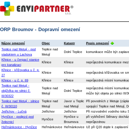
ORP Broumov - Dopravní omezení
Název omezení
Obec
Katastr
Popis omezení
Teplice nad Metují - pod
Teplice nad
Dolní Teplice
komunikace může být zaplave
viaduktem u Lachova
Metují
Křinice - u čerpací stanice
Křinice
Křinice
neprůjezdná komunikace mezi č
pro kanalizaci
Křinice - křižovatka u č. p.
Křinice
Křinice
neprůjezdná křižovatka ve sm
27
Křinice - u č. p. 69
Křinice
Křinice
neprůjezdná místní komunikac
Teplice nad Metují -
Teplice nad
neprůjezdná místní komunika
objížďka po silnici č.
Dolní Teplice
Metují
může být objeta po silnici II
III/30322
Teplice nad Metují - silnice
Teplice nad
Javor u Teplic
Při povodních z Metuje (zápla
č. III/30110
Metují
nad Metují
spojující Teplice nad Metují, 
Jetřichov - Lučná
Jetřichov
Jetřichov
Při rozvodnění vodního toku S
Hynčice - podjezd pod
Hynčice u
při vybřežení Stěnavy docház
Hynčice
železnicí
Broumova
neprůjezdnou
Heřmánkovice - Hynčice
Heřmánkovice
Heřmánkovice
Už při Q20 dojde k zaplavení