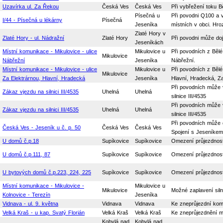
Uzavírka ul. Za Řekou
Česká Ves
Česká Ves
Při vybřežení toku B
Písečná u
Při povodni Q100 a 
I/44 - Písečná u lékárny
Písečná
Jeseníka
místních v obci. Hro
Zlaté Hory v
Zlaté Hory - ul. Nádražní
Zlaté Hory
Při povodni může dojí
Jeseníkách
Místní komunikace - Mikulovice - ulice
Mikulovice u
Při povodních z Bělé
Mikulovice
Nábřežní
Jeseníka
Nábřežní.
Místní komunikace - Mikulovice - ulice
Mikulovice u
Při povodních z Bělé
Mikulovice
Za Elektrárnou, Hlavní, Hradecká
Jeseníka
Hlavní, Hradecká, Za
Při povodních může 
Zákaz vjezdu na silnici III/4535
Uhelná
Uhelná
silnice III/4535
Při povodních může 
Zákaz vjezdu na silnici III/4535
Uhelná
Uhelná
silnice III/4535
Při povodních může 
Česká Ves - Jeseník u č. p. 50
Česká Ves
Česká Ves
Spojení s Jeseníkem 
U domů č.p.18
Supíkovice
Supíkovice
Omezení průjezdnost
U domů č.p.111, 87
Supíkovice
Supíkovice
Omezení průjezdnost
U bytových domů č.p.223, 224, 225
Supíkovice
Supíkovice
Omezení průjezdnost
Místní komunikace - Mikulovice -
Mikulovice u
Mikulovice
Možné zaplavení sil
Kolnovice - Terezín
Jeseníka
Vidnava - ul. 9. května
Vidnava
Vidnava
Ke zneprůjezdní kom
Velká Kraš - u kap. Svatý Florián
Velká Kraš
Velká Kraš
Ke zneprůjezdnění m
Kobylá nad
Kobylá nad