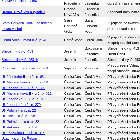
Zaplavení silnice II/450
Pradědem
Jeseníka
objízdná trasa směre
Hradec-
Hradec u
Hradec-Nová Ves,u rybníku
Zanesení komunikací
Nová Ves
Jeseníka
Stará
Stará
Stará Červená Voda - poškození
V případě poškození 
Červená
Červená
mostů v obci
přes sousední obce.
Voda
Voda
V případě poškození 
Černá Voda - most u č. p. 46
Černá Voda
Černá Voda
zneprůjezdnění komun
Bukovice u
Silnice II.třídy č. 
Silnice II.třídy č. 453
Jeseník
Jeseníka
Horní Údolí
Silnice III.třídy č. 45319
Jeseník
Jeseník
Silnice III.třídy č.
Při vybřežení Vidnáv
Vápenná - č. komunikace I/60
Vápenná
Vápenná
znepřístupnění intra
Ul. Jánského II - u č. p. 66
Česká Ves
Česká Ves
Při vybřežení toku Bě
Ul. Makarenkova - u č. p. 264
Česká Ves
Česká Ves
Při vybřežení toku Bě
Ul. Jesenická I - u č. p. 399
Česká Ves
Česká Ves
Při vybřežení toku Bě
Ul. Makarenkova II - u č. p. 312
Česká Ves
Česká Ves
Při vybřežení toku Bě
Ul. Jesenická II - u č. p. 103
Česká Ves
Česká Ves
Při vybřežení toku Bě
Ul. Jesenická u č. p. 279
Česká Ves
Česká Ves
Při vybřežení toku Bě
Ul. Polská - u č. p. 22
Česká Ves
Česká Ves
Při vybřežení toku Bě
Ul. Polní - u č. p. 358
Česká Ves
Česká Ves
Při vybřežení toku Bě
Ul. Polská II - u č. p. 32
Česká Ves
Česká Ves
Při vybřežení toku Bě
Ul. Větrná - u č. p. 151
Česká Ves
Česká Ves
Při vybřežení toku Bě
Ul. Jánského I - u č. p. 444
Česká Ves
Česká Ves
Při vybřežení toku Bě
Uzavírka ul. Za Řekou
Česká Ves
Česká Ves
Při vybřežení toku B