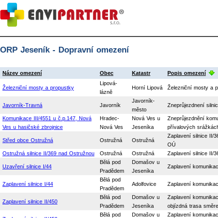
ORP Jeseník - Dopravní omezení
Název omezení
Obec
Katastr
Popis omezení
Lipová-
Železniční mosty a propustky
Horní Lipová
Železniční mosty a p
lázně
Javorník-
Javorník-Travná
Javorník
Zneprůjezdnení silni
město
Komunikace III/4551 u č.p.147, Nová
Hradec-
Nová Ves u
Zneprůjezdnění komun
Ves u hasičské zbrojnice
Nová Ves
Jeseníka
přívalových srážkác
Zaplavení silnice II
Střed obce Ostružná
Ostružná
Ostružná
OÚ
Ostružná silnice II/369 nad Ostružnou
Ostružná
Ostružná
Zaplavení silnice I
Bělá pod
Domašov u
Uzavření silnice I/44
Zaplavení komunikac
Pradědem
Jeseníka
Bělá pod
Zaplavení silnice I/44
Adolfovice
Zaplavení komunikac
Pradědem
Bělá pod
Domašov u
Zaplavení komunikace
Zaplavení silnice II/450
Pradědem
Jeseníka
objízdná trasa směre
Bělá pod
Domašov u
Zaplavení komunikace