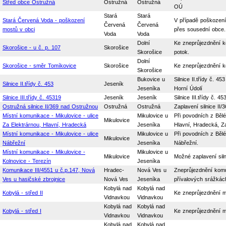
Střed obce Ostružná
Ostružná
Ostružná
OÚ
Stará
Stará
Stará Červená Voda - poškození
V případě poškození 
Červená
Červená
mostů v obci
přes sousední obce.
Voda
Voda
Dolní
Ke zneprůjezdnění k
Skorošice - u č. p. 107
Skorošice
Skorošice
potok.
Dolní
Skorošice - směr Tomíkovice
Skorošice
Ke zneprůjezdnění k
Skorošice
Bukovice u
Silnice II.třídy č. 
Silnice II.třídy č. 453
Jeseník
Jeseníka
Horní Údolí
Silnice III.třídy č. 45319
Jeseník
Jeseník
Silnice III.třídy č.
Ostružná silnice II/369 nad Ostružnou
Ostružná
Ostružná
Zaplavení silnice I
Místní komunikace - Mikulovice - ulice
Mikulovice u
Při povodních z Bělé
Mikulovice
Za Elektrárnou, Hlavní, Hradecká
Jeseníka
Hlavní, Hradecká, Za
Místní komunikace - Mikulovice - ulice
Mikulovice u
Při povodních z Bělé
Mikulovice
Nábřežní
Jeseníka
Nábřežní.
Místní komunikace - Mikulovice -
Mikulovice u
Mikulovice
Možné zaplavení sil
Kolnovice - Terezín
Jeseníka
Komunikace III/4551 u č.p.147, Nová
Hradec-
Nová Ves u
Zneprůjezdnění komun
Ves u hasičské zbrojnice
Nová Ves
Jeseníka
přívalových srážkác
Kobylá nad
Kobylá nad
Kobylá - střed II
Ke zneprůjezdnění m
Vidnavkou
Vidnavkou
Kobylá nad
Kobylá nad
Kobylá - střed I
Ke zneprůjezdnění m
Vidnavkou
Vidnavkou
Kobylá nad
Kobylá nad