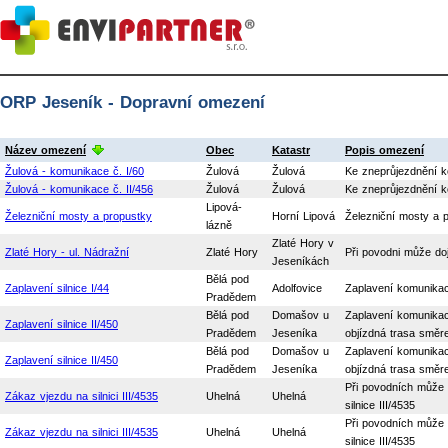
ORP Jeseník - Dopravní omezení
Název omezení
Obec
Katastr
Popis omezení
Žulová - komunikace č. I/60
Žulová
Žulová
Ke zneprůjezdnění k
Žulová - komunikace č. II/456
Žulová
Žulová
Ke zneprůjezdnění k
Lipová-
Železniční mosty a propustky
Horní Lipová
Železniční mosty a p
lázně
Zlaté Hory v
Zlaté Hory - ul. Nádražní
Zlaté Hory
Při povodni může doj
Jeseníkách
Bělá pod
Zaplavení silnice I/44
Adolfovice
Zaplavení komunikac
Pradědem
Bělá pod
Domašov u
Zaplavení komunikace
Zaplavení silnice II/450
Pradědem
Jeseníka
objízdná trasa směre
Bělá pod
Domašov u
Zaplavení komunikace
Zaplavení silnice II/450
Pradědem
Jeseníka
objízdná trasa směre
Při povodních může 
Zákaz vjezdu na silnici III/4535
Uhelná
Uhelná
silnice III/4535
Při povodních může 
Zákaz vjezdu na silnici III/4535
Uhelná
Uhelná
silnice III/4535