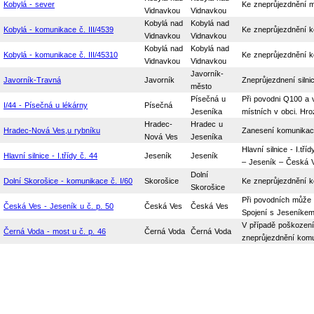
Kobylá - sever
Ke zneprůjezdnění m
Vidnavkou
Vidnavkou
Kobylá nad
Kobylá nad
Kobylá - komunikace č. III/4539
Ke zneprůjezdnění k
Vidnavkou
Vidnavkou
Kobylá nad
Kobylá nad
Kobylá - komunikace č. III/45310
Ke zneprůjezdnění k
Vidnavkou
Vidnavkou
Javorník-
Javorník-Travná
Javorník
Zneprůjezdnení silni
město
Písečná u
Při povodni Q100 a 
I/44 - Písečná u lékárny
Písečná
Jeseníka
místních v obci. Hro
Hradec-
Hradec u
Hradec-Nová Ves,u rybníku
Zanesení komunikací
Nová Ves
Jeseníka
Hlavní silnice - I.
Hlavní silnice - I.třídy č. 44
Jeseník
Jeseník
– Jeseník – Česká V
Dolní
Dolní Skorošice - komunikace č. I/60
Skorošice
Ke zneprůjezdnění k
Skorošice
Při povodních může 
Česká Ves - Jeseník u č. p. 50
Česká Ves
Česká Ves
Spojení s Jeseníkem 
V případě poškození
Černá Voda - most u č. p. 46
Černá Voda
Černá Voda
zneprůjezdnění komun