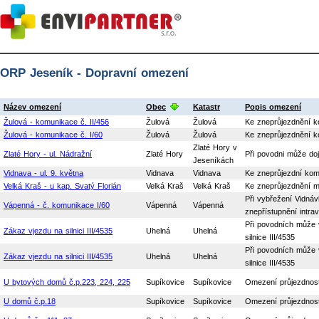
ORP Jeseník - Dopravní omezení
Název omezení
Obec
Katastr
Popis omezení
Žulová - komunikace č. II/456
Žulová
Žulová
Ke zneprůjezdnění k
Žulová - komunikace č. I/60
Žulová
Žulová
Ke zneprůjezdnění k
Zlaté Hory v
Zlaté Hory - ul. Nádražní
Zlaté Hory
Při povodni může dojí
Jeseníkách
Vidnava - ul. 9. května
Vidnava
Vidnava
Ke zneprůjezdní kom
Velká Kraš - u kap. Svatý Florián
Velká Kraš
Velká Kraš
Ke zneprůjezdnění m
Při vybřežení Vidnáv
Vápenná - č. komunikace I/60
Vápenná
Vápenná
znepřístupnění intra
Při povodních může 
Zákaz vjezdu na silnici III/4535
Uhelná
Uhelná
silnice III/4535
Při povodních může 
Zákaz vjezdu na silnici III/4535
Uhelná
Uhelná
silnice III/4535
U bytových domů č.p.223, 224, 225
Supíkovice
Supíkovice
Omezení průjezdnost
U domů č.p.18
Supíkovice
Supíkovice
Omezení průjezdnost