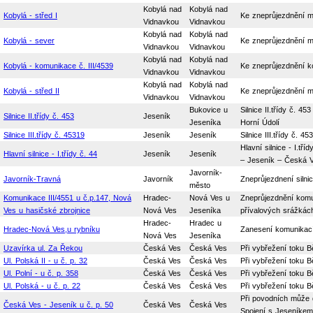
Kobylá nad
Kobylá nad
Kobylá - střed I
Ke zneprůjezdnění m
Vidnavkou
Vidnavkou
Kobylá nad
Kobylá nad
Kobylá - sever
Ke zneprůjezdnění m
Vidnavkou
Vidnavkou
Kobylá nad
Kobylá nad
Kobylá - komunikace č. III/4539
Ke zneprůjezdnění k
Vidnavkou
Vidnavkou
Kobylá nad
Kobylá nad
Kobylá - střed II
Ke zneprůjezdnění m
Vidnavkou
Vidnavkou
Bukovice u
Silnice II.třídy č. 
Silnice II.třídy č. 453
Jeseník
Jeseníka
Horní Údolí
Silnice III.třídy č. 45319
Jeseník
Jeseník
Silnice III.třídy č.
Hlavní silnice - I.t
Hlavní silnice - I.třídy č. 44
Jeseník
Jeseník
– Jeseník – Česká Ve
Javorník-
Javorník-Travná
Javorník
Zneprůjezdnení silni
město
Komunikace III/4551 u č.p.147, Nová
Hradec-
Nová Ves u
Zneprůjezdnění komun
Ves u hasičské zbrojnice
Nová Ves
Jeseníka
přívalových srážkác
Hradec-
Hradec u
Hradec-Nová Ves,u rybníku
Zanesení komunikací
Nová Ves
Jeseníka
Uzavírka ul. Za Řekou
Česká Ves
Česká Ves
Při vybřežení toku B
Ul. Polská II - u č. p. 32
Česká Ves
Česká Ves
Při vybřežení toku Bě
Ul. Polní - u č. p. 358
Česká Ves
Česká Ves
Při vybřežení toku Bě
Ul. Polská - u č. p. 22
Česká Ves
Česká Ves
Při vybřežení toku Bě
Při povodních může 
Česká Ves - Jeseník u č. p. 50
Česká Ves
Česká Ves
Spojení s Jeseníkem 