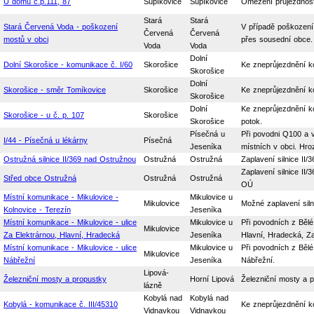
U domů č.p.111, 87
Supíkovice
Supíkovice
Omezení průjezdnost
Stará
Stará
Stará Červená Voda - poškození
V případě poškození 
Červená
Červená
mostů v obci
přes sousední obce.
Voda
Voda
Dolní
Dolní Skorošice - komunikace č. I/60
Skorošice
Ke zneprůjezdnění k
Skorošice
Dolní
Skorošice - směr Tomíkovice
Skorošice
Ke zneprůjezdnění k
Skorošice
Dolní
Ke zneprůjezdnění k
Skorošice - u č. p. 107
Skorošice
Skorošice
potok.
Písečná u
Při povodni Q100 a 
I/44 - Písečná u lékárny
Písečná
Jeseníka
místních v obci. Hro
Ostružná silnice II/369 nad Ostružnou
Ostružná
Ostružná
Zaplavení silnice I
Zaplavení silnice II
Střed obce Ostružná
Ostružná
Ostružná
OÚ
Místní komunikace - Mikulovice -
Mikulovice u
Mikulovice
Možné zaplavení sil
Kolnovice - Terezín
Jeseníka
Místní komunikace - Mikulovice - ulice
Mikulovice u
Při povodních z Bělé
Mikulovice
Za Elektrárnou, Hlavní, Hradecká
Jeseníka
Hlavní, Hradecká, Za
Místní komunikace - Mikulovice - ulice
Mikulovice u
Při povodních z Bělé
Mikulovice
Nábřežní
Jeseníka
Nábřežní.
Lipová-
Železniční mosty a propustky
Horní Lipová
Železniční mosty a p
lázně
Kobylá nad
Kobylá nad
Kobylá - komunikace č. III/45310
Ke zneprůjezdnění k
Vidnavkou
Vidnavkou