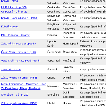
Kobylá - střed I
Ke zneprůjezdnění mí
Vidnavkou
Vidnavkou
Ul. Polní - u č. p. 358
Česká Ves
Česká Ves
Při vybřežení toku Běl
Ul. Polská - u č. p. 22
Česká Ves
Česká Ves
Při vybřežení toku Běl
Kobylá nad
Kobylá nad
Kobylá - komunikace č. III/4539
Ke zneprůjezdnění ko
Vidnavkou
Vidnavkou
Kobylá nad
Kobylá nad
Kobylá - sever
Ke zneprůjezdnění mí
Vidnavkou
Vidnavkou
Písečná u
Při povodni Q100 a v
I/44 - Písečná u lékárny
Písečná
Jeseníka
místních v obci. Hroz
Lipová-
Železniční mosty a pr
Železniční mosty a propustky
Horní Lipová
lázně
Mikulovice
V případě poškození m
Černá Voda - most u č. p. 46
Černá Voda
Černá Voda
zneprůjezdnění komuni
Ke zneprůjezdnění mí
Velká Kraš - u kap. Svatý Florián
Velká Kraš
Velká Kraš
Vidnávky.
Javorník-
Javorník-Travná
Javorník
Zneprůjezdnení silnice
město
Při povodních může v
Zákaz vjezdu na silnici III/4535
Uhelná
Uhelná
místní silnice III/4535
Místní komunikace - Mikulovice - ulice
Mikulovice u
Při povodních z Bělé 
Mikulovice
Za Elektrárnou, Hlavní, Hradecká
Jeseníka
Hlavní, Hradecká, Za 
Dolní
Ke zneprůjezdnění ko
Skorošice - u č. p. 107
Skorošice
Skorošice
Skorošický potok.
Při povodních může v
Zákaz vjezdu na silnici III/4535
Uhelná
Uhelná
místní silnice III/4535