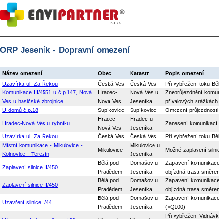
ORP Jeseník - Dopravní omezení
Název omezení
Obec
Katastr
Popis omezení
Uzavírka ul. Za Řekou
Česká Ves
Česká Ves
Při vybřežení toku Bě
Komunikace III/4551 u č.p.147, Nová
Hradec-
Nová Ves u
Zneprůjezdnění komuni
Ves u hasičské zbrojnice
Nová Ves
Jeseníka
přívalových srážkách
U domů č.p.18
Supíkovice
Supíkovice
Omezení průjezdnosti 
Hradec-
Hradec u
Hradec-Nová Ves,u rybníku
Zanesení komunikací 
Nová Ves
Jeseníka
Uzavírka ul. Za Řekou
Česká Ves
Česká Ves
Při vybřežení toku Bě
Místní komunikace - Mikulovice -
Mikulovice u
Mikulovice
Možné zaplavení silni
Kolnovice - Terezín
Jeseníka
Bělá pod
Domašov u
Zaplavení komunikace 
Zaplavení silnice II/450
Pradědem
Jeseníka
objízdná trasa směrem
Bělá pod
Domašov u
Zaplavení komunikace 
Zaplavení silnice II/450
Pradědem
Jeseníka
objízdná trasa směrem
Bělá pod
Domašov u
Zaplavení komunikace 
Uzavření silnice I/44
Pradědem
Jeseníka
(>Q100)
Při vybřežení Vidnávk