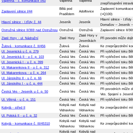
Vápenná - č. komunikace I/60
Vápenná
Vápenná
znepřístupnění intrav
Bělá pod
Zaplavení komunikace 
Zaplavení silnice I/44
Adolfovice
Pradědem
(>Q100)
Hlavní silnice - I.tř
Hlavní silnice - I.třídy č. 44
Jeseník
Jeseník
Domašov – Jeseník – 
Ostružná silnice II/369 nad Ostružnou
Ostružná
Ostružná
Zaplavení silnice II
Zlaté Hory v
Zlaté Hory - ul. Nádražní
Zlaté Hory
Při povodni může dojít
Jeseníkách
Žulová - komunikace č. II/456
Žulová
Žulová
Ke zneprůjezdnění ko
Ul. Jesenická u č. p. 279
Česká Ves
Česká Ves
Při vybřežení toku Běl
Ul. Jesenická II - u č. p. 103
Česká Ves
Česká Ves
Při vybřežení toku Běl
Ul. Jesenická I - u č. p. 399
Česká Ves
Česká Ves
Při vybřežení toku Běl
Ul. Makarenkova II - u č. p. 312
Česká Ves
Česká Ves
Při vybřežení toku Běl
Ul. Makarenkova - u č. p. 264
Česká Ves
Česká Ves
Při vybřežení toku Běl
Ul. Jánského II - u č. p. 66
Česká Ves
Česká Ves
Při vybřežení toku Běl
Ul. Jánského I - u č. p. 444
Česká Ves
Česká Ves
Při vybřežení toku Běl
Při povodních může d
Česká Ves - Jeseník u č. p. 50
Česká Ves
Česká Ves
Ves. Spojení s Jesení
Ul. Větrná - u č. p. 151
Česká Ves
Česká Ves
Při vybřežení toku Běl
Kobylá nad
Kobylá nad
Kobylá - střed II
Ke zneprůjezdnění mí
Vidnavkou
Vidnavkou
Ul. Polská II - u č. p. 32
Česká Ves
Česká Ves
Při vybřežení toku Běl
Kobylá nad
Kobylá nad
Kobylá - komunikace č. III/45310
Ke zneprůjezdnění ko
Vidnavkou
Vidnavkou
Kobylá nad
Kobylá nad