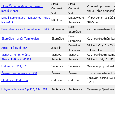
Stará
Stará
Stará Červená Voda - poškození
V případě poškození m
Červená
Červená
mostů v obci
oklikou přes sousední
Voda
Voda
Místní komunikace - Mikulovice - ulice
Mikulovice u
Při povodních z Bělé 
Mikulovice
Nábřežní
Jeseníka
Nábřežní.
Dolní
Dolní Skorošice - komunikace č. I/60
Skorošice
Ke zneprůjezdnění ko
Skorošice
Dolní
Skorošice - směr Tomíkovice
Skorošice
Ke zneprůjezdnění ko
Skorošice
Bukovice u
Silnice II.třídy č. 45
Silnice II.třídy č. 453
Jeseník
Jeseníka
- Horní Údolí
Vidnava - ul. 9. května
Vidnava
Vidnava
Ke zneprůjezdní komu
Silnice III.třídy č. 45319
Jeseník
Jeseník
Silnice III.třídy č. 4
U domů č.p.111, 87
Supíkovice
Supíkovice
Omezení průjezdnosti 
Žulová - komunikace č. I/60
Žulová
Žulová
Ke zneprůjezdnění ko
Zaplavení silnice II/
Střed obce Ostružná
Ostružná
Ostružná
u OÚ
U bytových domů č.p.223, 224, 225
Supíkovice
Supíkovice
Omezení průjezdnosti