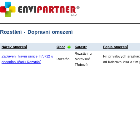
Rozstání - Dopravní omezení
Název omezení
Obec
Katastr
Popis omezení
Rozstání u
Zaplavení hlavní silnice III/3712 u
Při přívalových srážká
Rozstání
Moravské
obecního úřadu Rozstání
od Kaisrova lesa a tím 
Třebové