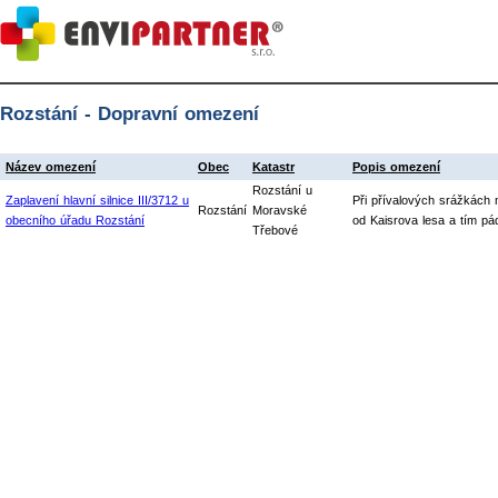
Rozstání - Dopravní omezení
Název omezení
Obec
Katastr
Popis omezení
Rozstání u
Zaplavení hlavní silnice III/3712 u
Při přívalových srážkách
Rozstání
Moravské
obecního úřadu Rozstání
od Kaisrova lesa a tím pá
Třebové