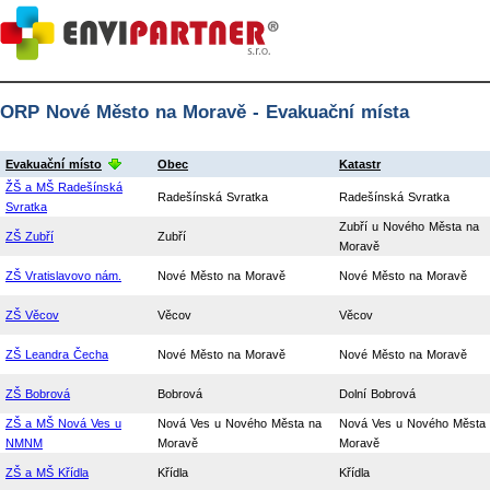
ORP Nové Město na Moravě - Evakuační místa
Evakuační místo
Obec
Katastr
ŽŠ a MŠ Radešínská
Radešínská Svratka
Radešínská Svratka
Svratka
Zubří u Nového Města na
ZŠ Zubří
Zubří
Moravě
ZŠ Vratislavovo nám.
Nové Město na Moravě
Nové Město na Moravě
ZŠ Věcov
Věcov
Věcov
ZŠ Leandra Čecha
Nové Město na Moravě
Nové Město na Moravě
ZŠ Bobrová
Bobrová
Dolní Bobrová
ZŠ a MŠ Nová Ves u
Nová Ves u Nového Města na
Nová Ves u Nového Města
NMNM
Moravě
Moravě
ZŠ a MŠ Křídla
Křídla
Křídla