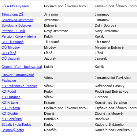
ZŠ a MŠ Fryšava
Fryšava pod Žákovou horou
Fryšava pod Žákovou horo
Tělocvična ZŠ
Jimramov
Jimramov
Sokolovna Jimramov
Jimramov
Jimramov
Sokolovna Bobrová
Bobrová
Dolní Bobrová
Penzion u Fialů
Nový Jimramov
Nový Jimramov
Penzion Kukla - jídelna
Kuklík
Kuklík
OÚ Tři Studně
Tři Studně
Tři Studně
OÚ Mirošov
Mirošov
Mirošov u Bobrové
OÚ Líšná
Líšná
Líšná
OÚ Javorek
Javorek
Javorek
Obecní úřad - budova, sál
Kuklík
Kuklík
Lihovar Jimramovské
Věcov
Jimramovské Pavlovice
Pavlovice
KD Roženecké Paseky
Věcov
Roženecké Paseky
KD Podolí
Podolí
Podolí nad Bobrůvkou
KD Odranec
Věcov
Odranec
KD Krásné
Krásné
Krásné nad Svratkou
KD Fryšava
Fryšava pod Žákovou horou
Fryšava pod Žákovou horo
KD Dlouhé
Dlouhé
Dlouhé na Moravě
KD Bobrůvka
Bobrůvka
Bobrůvka
Bývalá škola Kadov
Kadov
Kadov u Sněžného
Balonový hotel
Radešín
Radešín nad Bobrůvkou