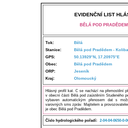
EVIDENČNÍ LIST HL
BĚLÁ POD PRADĚDEM 
Tok:
Bělá
Stanice:
Bělá pod Pradědem - Koliba
GPS:
50.13929°N, 17.20975°E
Obec:
Bělá pod Pradědem
ORP:
Jeseník
Kraj:
Olomoucký
Hlásný profil kat. C se nachází na přemostění p
v obecní části Bělá pod zaústěním Studeného pot
vybaven automatickým přenosem dat s možno
varovných sms zpráv. Majitelem a provozovatel
je obec Bělá pod Pradědem.
Číslo hydrologického pořadí:
2-04-04-0650-0-0