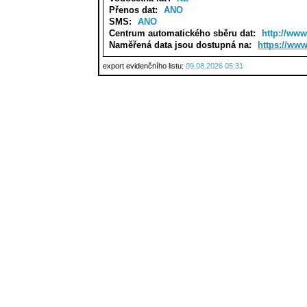
Přenos dat:
ANO
SMS:
ANO
Centrum automatického sběru dat:
http://www
Naměřená data jsou dostupná na:
https://ww
export evidenčního listu:
09.08.2026 05:31