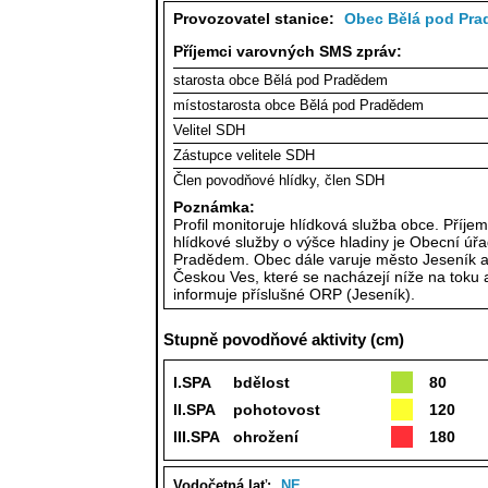
Provozovatel stanice:
Obec Bělá pod Pr
Příjemci varovných SMS zpráv:
starosta obce Bělá pod Pradědem
místostarosta obce Bělá pod Pradědem
Velitel SDH
Zástupce velitele SDH
Člen povodňové hlídky, člen SDH
Poznámka:
Profil monitoruje hlídková služba obce. Příje
hlídkové služby o výšce hladiny je Obecní úř
Pradědem. Obec dále varuje město Jeseník 
Českou Ves, které se nacházejí níže na toku 
informuje příslušné ORP (Jeseník).
Stupně povodňové aktivity (cm)
I.SPA
bdělost
80
II.SPA
pohotovost
120
III.SPA
ohrožení
180
Vodočetná lať:
NE