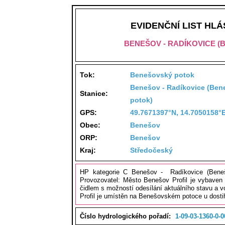
EVIDENČNÍ LIST HL
BENEŠOV - RADÍKOVICE 
Tok:
Benešovský potok
Benešov - Radíkovice (Be
Stanice:
potok)
GPS:
49.7671397°N, 14.7050158°
Obec:
Benešov
ORP:
Benešov
Kraj:
Středočeský
HP kategorie C Benešov - Radíkovice (Bene
Provozovatel: Město Benešov Profil je vybaven
čidlem s možností odesílání aktuálního stavu a v
Profil je umístěn na Benešovském potoce u dosti
Číslo hydrologického pořadí:
1-09-03-1360-0-0