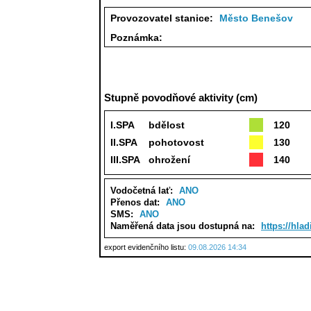
Provozovatel stanice:
Město Benešov
Poznámka:
Stupně povodňové aktivity (cm)
I.SPA
bdělost
120
II.SPA
pohotovost
130
III.SPA
ohrožení
140
Vodočetná lať:
ANO
Přenos dat:
ANO
SMS:
ANO
Naměřená data jsou dostupná na:
https://hla
export evidenčního listu:
09.08.2026 14:34