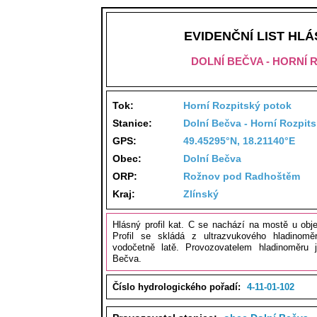
EVIDENČNÍ LIST HL
DOLNÍ BEČVA - HORNÍ
Tok:
Horní Rozpitský potok
Stanice:
Dolní Bečva - Horní Rozpit
GPS:
49.45295°N, 18.21140°E
Obec:
Dolní Bečva
ORP:
Rožnov pod Radhoštěm
Kraj:
Zlínský
Hlásný profil kat. C se nachází na mostě u obje
Profil se skládá z ultrazvukového hladinomě
vodočetně latě. Provozovatelem hladinoměru 
Bečva.
Číslo hydrologického pořadí:
4-11-01-102