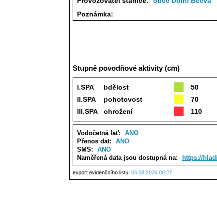
Provozovatel stanice:
obec Dolní Bečva
Poznámka:
Stupně povodňové aktivity (cm)
I.SPA
bdělost
50
II.SPA
pohotovost
70
III.SPA
ohrožení
110
Vodočetná lať:
ANO
Přenos dat:
ANO
SMS:
ANO
Naměřená data jsou dostupná na:
https://hla
export evidenčního listu:
06.08.2026 00:27