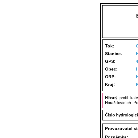
Tok:
Stanice:
GPS:
Obec:
ORP:
Kraj:
Hlásný profil ka
Horažďovicích. Pr
Číslo hydrologic
Provozovatel s
Poznámka: