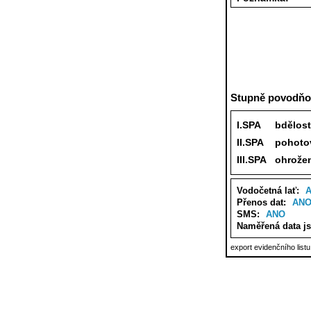
Stupně povodňov
I.SPA
bdělost
II.SPA
pohoto
III.SPA
ohrože
Vodočetná lať:
Přenos dat:
AN
SMS:
ANO
Naměřená data j
export evidenčního list