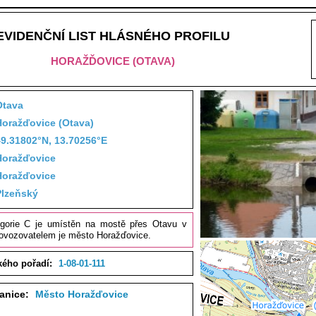
EVIDENČNÍ LIST HLÁSNÉHO PROFILU
HORAŽĎOVICE (OTAVA)
Otava
Horažďovice (Otava)
49.31802°N, 13.70256°E
Horažďovice
Horažďovice
Plzeňský
tegorie C je umístěn na mostě přes Otavu v
ovozovatelem je město Horažďovice.
kého pořadí:
1-08-01-111
tanice:
Město Horažďovice