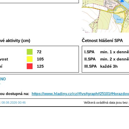
é aktivity (cm)
Četnost hlášení SPA
72
I.SPA
min. 1 x denně
vost
105
II.SPA
min. 2 x denně
ní
125
III.SPA
každé 3h
ANO
O
sou dostupná na:
https://www.hladiny.cz/cz/#lvs#graph#25101#Horazdov
u:
08.08.2026 00:46
Veškerá uváděná data jsou bez 