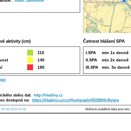
tanice:
obec Janovice
é aktivity (cm)
Četnost hlášení SPA
110
I.SPA
min 1x denně
vost
140
II.SPA
min 2x denně
ní
180
III.SPA
min. 3x denně
ANO
O
ického sběru dat:
http://hladiny.cz
sou dostupná na:
https://hladiny.cz/cz/#lvs#graph#50389#H-Bystre
u:
06.08.2026 04:08
Veškerá uváděná data jsou bez 