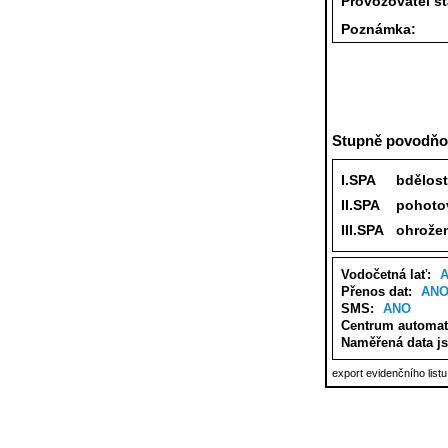
Provozovatel s
Poznámka:
Stupně povodňov
I.SPA
bdělost
II.SPA
pohoto
III.SPA
ohrože
Vodočetná lať:
Přenos dat:
AN
SMS:
ANO
Centrum automat
Naměřená data j
export evidenčního list