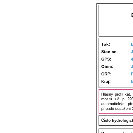
Tok:
B
Stanice:
J
GPS:
Obec:
ORP:
F
Kraj:
Hlásný profil kat
mostu u č. p. 290
automatickým př
případě dosažení
Číslo hydrologic