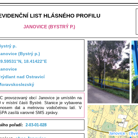
EVIDENČNÍ LIST HLÁSNÉHO PROFILU
JANOVICE (BYSTRÝ P.)
ystrý p.
anovice (Bystrý p.)
49.59531°N, 18.41422°E
Janovice
rýdlant nad Ostravicí
Moravskoslezský
. C provozovaný obcí Janovice je umístěn na
 v místní části Bystré. Stanice je vybavena
enosem dat a metrovou vodočetnou latí. V
 SPA zasílá varovné SMS zprávy.
kého pořadí:
2-03-01-028