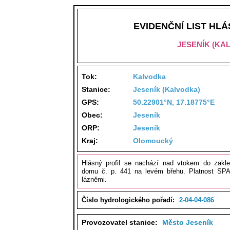
EVIDENČNÍ LIST HL
JESENÍK (KA
Tok:
Kalvodka
Stanice:
Jeseník (Kalvodka)
GPS:
50.22901°N, 17.18775°E
Obec:
Jeseník
ORP:
Jeseník
Kraj:
Olomoucký
Hlásný profil se nachází nad vtokem do zakle
domu č. p. 441 na levém břehu. Platnost SPA
lázněmi.
Číslo hydrologického pořadí:
2-04-04-086
Provozovatel stanice:
Město Jeseník