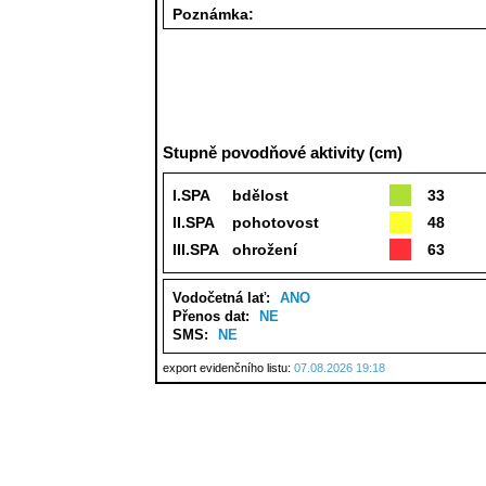
Poznámka:
Stupně povodňové aktivity (cm)
I.SPA
bdělost
33
II.SPA
pohotovost
48
III.SPA
ohrožení
63
Vodočetná lať:
ANO
Přenos dat:
NE
SMS:
NE
export evidenčního listu:
07.08.2026 19:18