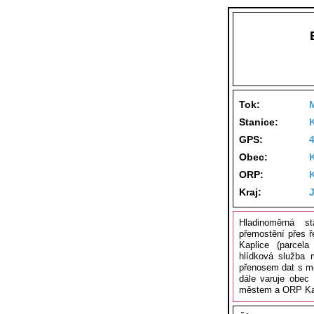
Tok:
Stanice:
K
GPS:
Obec:
ORP:
Kraj:
Hladinoměrná s
přemostění přes ř
Kaplice (parcela
hlídková služba 
přenosem dat s m
dále varuje obec
městem a ORP Ka