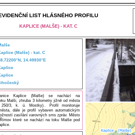
EVIDENČNÍ LIST HLÁSNÉHO PROFILU
KAPLICE (MALŠE) - KAT. C
Malše
aplice (Malše) - kat. C
48.72200°N, 14.49930°E
Kaplice
Kaplice
Jihočeský
tanice Kaplice (Malše) se nachází na
eku Malši, zhruba 3 kilometry jižně od města
 250/3, k. ú. Mostky).. Profil monitoruje
města, dále je profil vybaven automatickým
ožností zasílání varovných sms zpráv. Město
 Římov které se nachází na toku Malše pod
plice.