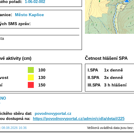
kého pořadí:
1-06-02-002
tanice:
Město Kaplice
ných SMS zpráv:
sta
é aktivity (cm)
Četnost hlášení SPA
100
I.SPA
1x denně
vost
130
II.SPA
3x denně
ní
150
III.SPA
3 h hlášení
ANO
O
ického sběru dat:
povodnovyportal.cz
sou dostupná na:
https://povodnovyportal.cz/admin/cidla/detail/225
u:
08.08.2026 16:36
Veškerá uváděná data jsou bez 