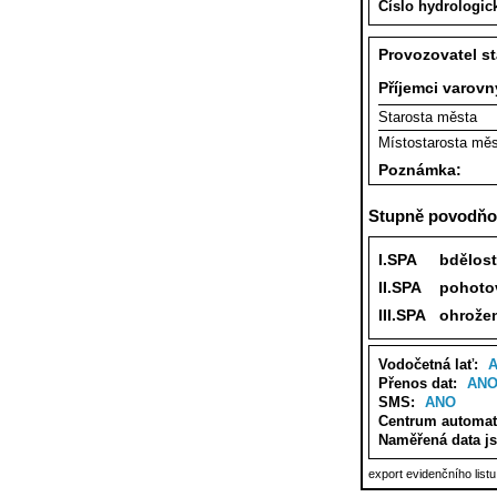
Číslo hydrologic
Provozovatel s
Příjemci varov
Starosta města
Místostarosta mě
Poznámka:
Stupně povodňov
I.SPA
bdělost
II.SPA
pohoto
III.SPA
ohrože
Vodočetná lať:
Přenos dat:
AN
SMS:
ANO
Centrum automat
Naměřená data j
export evidenčního list