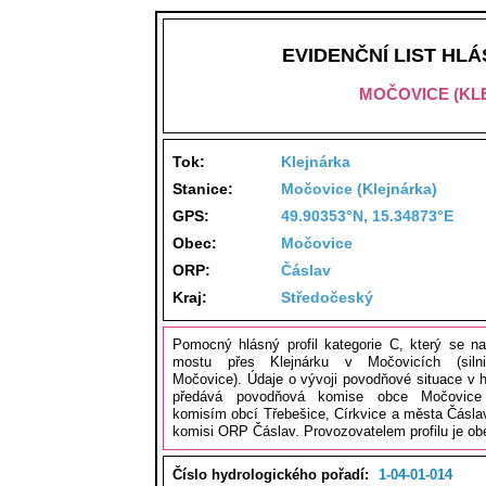
EVIDENČNÍ LIST HL
MOČOVICE (KL
Tok:
Klejnárka
Stanice:
Močovice (Klejnárka)
GPS:
49.90353°N, 15.34873°E
Obec:
Močovice
ORP:
Čáslav
Kraj:
Středočeský
Pomocný hlásný profil kategorie C, který se nac
mostu přes Klejnárku v Močovicích (silni
Močovice). Údaje o vývoji povodňové situace v h
předává povodňová komise obce Močovice
komisím obcí Třebešice, Církvice a města Čásl
komisi ORP Čáslav. Provozovatelem profilu je o
Číslo hydrologického pořadí:
1-04-01-014