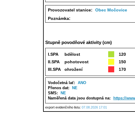
Provozovatel stanice:
Obec Močovice
Poznámka:
Stupně povodňové aktivity (cm)
I.SPA
bdělost
120
II.SPA
pohotovost
150
III.SPA
ohrožení
170
Vodočetná lať:
ANO
Přenos dat:
NE
SMS:
NE
Naměřená data jsou dostupná na:
https://www
export evidenčního listu:
07.08.2026 17:01