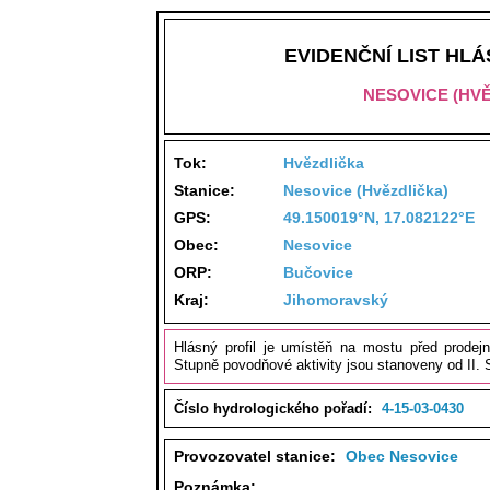
EVIDENČNÍ LIST HL
NESOVICE (HV
Tok:
Hvězdlička
Stanice:
Nesovice (Hvězdlička)
GPS:
49.150019°N, 17.082122°E
Obec:
Nesovice
ORP:
Bučovice
Kraj:
Jihomoravský
Hlásný profil je umístěň na mostu před prodej
Stupně povodňové aktivity jsou stanoveny od II.
Číslo hydrologického pořadí:
4-15-03-0430
Provozovatel stanice:
Obec Nesovice
Poznámka: