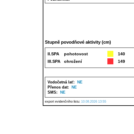
Stupně povodňové aktivity (cm)
II.SPA
pohotovost
140
III.SPA
ohrožení
149
Vodočetná lať:
NE
Přenos dat:
NE
SMS:
NE
export evidenčního listu:
10.08.2026 13:55