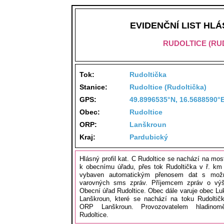
EVIDENČNÍ LIST HL
RUDOLTICE (RU
Tok:
Rudoltička
Stanice:
Rudoltice (Rudoltička)
GPS:
49.8996535°N, 16.5688590°
Obec:
Rudoltice
ORP:
Lanškroun
Kraj:
Pardubický
Hlásný profil kat. C Rudoltice se nachází na mo
k obecnímu úřadu, přes tok Rudoltička v ř. km 5
vybaven automatickým přenosem dat s možno
varovných sms zpráv. Příjemcem zpráv o výš
Obecní úřad Rudoltice. Obec dále varuje obec L
Lanškroun, které se nachází na toku Rudoltič
ORP Lanškroun. Provozovatelem hladinom
Rudoltice.