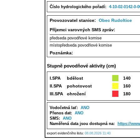
Číslo hydrologického pořadí:
4-10-02-0142-0-0
Provozovatel stanice:
Obec Rudoltice
Příjemci varovných SMS zpráv:
předseda povodňové komise
místopředseda povodňové komise
Poznámka:
Stupně povodňové aktivity (cm)
I.SPA
bdělost
140
II.SPA
pohotovost
160
III.SPA
ohrožení
180
Vodočetná lať:
ANO
Přenos dat:
ANO
SMS:
ANO
Naměřená data jsou dostupná na:
https://www
export evidenčního listu:
08.08.2026 11:40