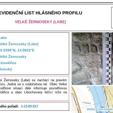
EVIDENČNÍ LIST HLÁSNÉHO PROFILU
VELKÉ ŽERNOSEKY (LABE)
Labe
Velké Žernoseky (Labe)
50.5394°N, 14.0623°E
Velké Žernoseky
Litoměřice
Ústecký
lké Žernoseky (Labe) se nachází na pravém
vozu. Jedná se o vodočetnou lať. Obec Velké
odňové situaci dále informuje povodňovou
měřice a obec Libochovany ležící níže na
kého pořadí:
1-13-05-017