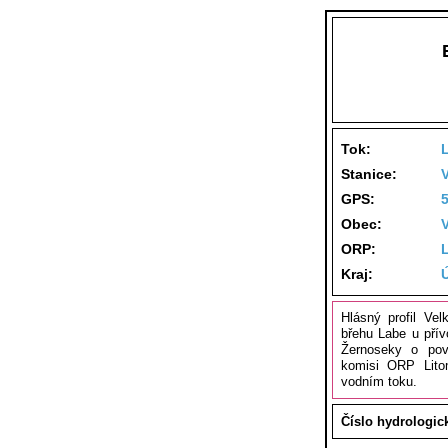
Tok:
Stanice:
GPS:
Obec:
ORP:
Kraj:
Hlásný profil Ve
břehu Labe u pří
Žernoseky o pov
komisi ORP Lito
vodním toku.
Číslo hydrologic