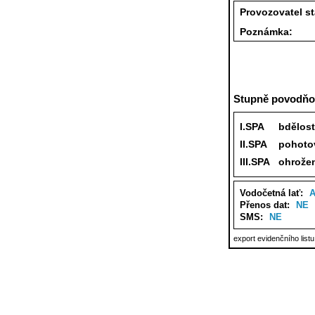
Provozovatel s
Poznámka:
Stupně povodňov
I.SPA
bdělost
II.SPA
pohoto
III.SPA
ohrože
Vodočetná lať:
Přenos dat:
NE
SMS:
NE
export evidenčního list