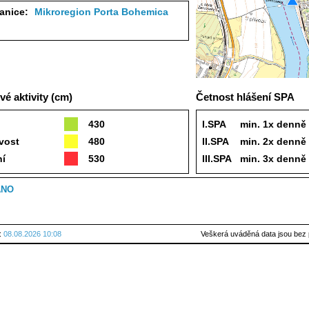
tanice:
Mikroregion Porta Bohemica
é aktivity (cm)
Četnost hlášení SPA
430
I.SPA
min. 1x denně
vost
480
II.SPA
min. 2x denně
ní
530
III.SPA
min. 3x denně
ANO
u:
08.08.2026 10:08
Veškerá uváděná data jsou bez 