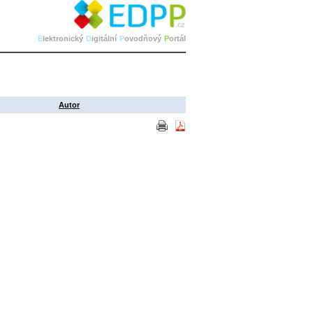
E
lektronický
D
igitální
P
ovodňový
P
ortál
Autor