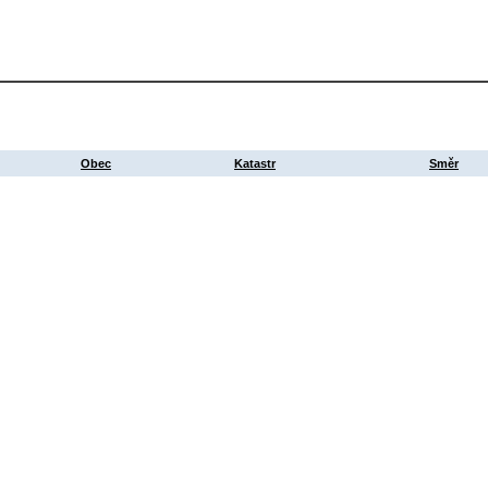
Obec
Katastr
Směr