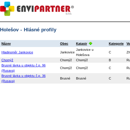
Holešov - Hlásné profily
Název
Obec
Katastr
Kategorie
Vo
Jankovice u
Hladinoměr Jankovice
Jankovice
C
Zh
Holešova
Chomýž
Chomýž
Chomýž
B
R
Brusné lávka u objektu č.p. 96
Chomýž
Chomýž
C
R
(Rusava)
Brusné lávka u objektu č.p. 36
Brusné
Brusné
C
R
(Rusava)