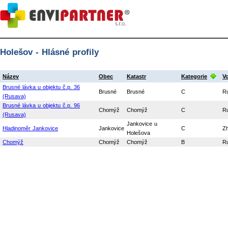
Holešov - Hlásné profily
Název
Obec
Katastr
Kategorie
V
Brusné lávka u objektu č.p. 36
Brusné
Brusné
C
R
(Rusava)
Brusné lávka u objektu č.p. 96
Chomýž
Chomýž
C
R
(Rusava)
Jankovice u
Hladinoměr Jankovice
Jankovice
C
Zh
Holešova
Chomýž
Chomýž
Chomýž
B
R