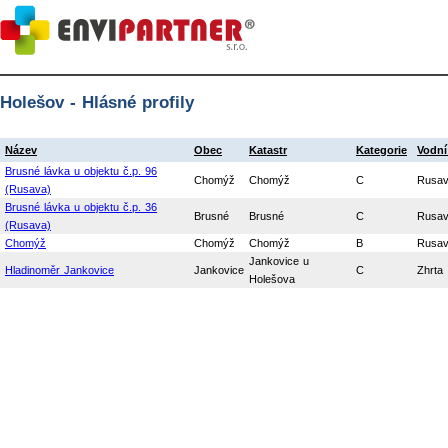
Holešov - Hlásné profily
Název
Obec
Katastr
Kategorie
Vodní
Brusné lávka u objektu č.p. 96
Chomýž
Chomýž
C
Rusa
(Rusava)
Brusné lávka u objektu č.p. 36
Brusné
Brusné
C
Rusa
(Rusava)
Chomýž
Chomýž
Chomýž
B
Rusa
Jankovice u
Hladinoměr Jankovice
Jankovice
C
Zhrta
Holešova