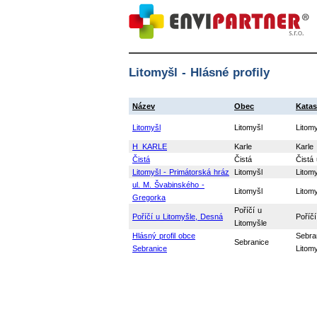
Litomyšl - Hlásné profily
Název
Obec
Katas
Litomyšl
Litomyšl
Litomy
H_KARLE
Karle
Karle
Čistá
Čistá
Čistá 
Litomyšl - Primátorská hráz
Litomyšl
Litomy
ul. M. Švabinského -
Litomyšl
Litomy
Gregorka
Poříčí u
Poříčí u Litomyšle, Desná
Poříčí
Litomyšle
Hlásný profil obce
Sebra
Sebranice
Sebranice
Litom