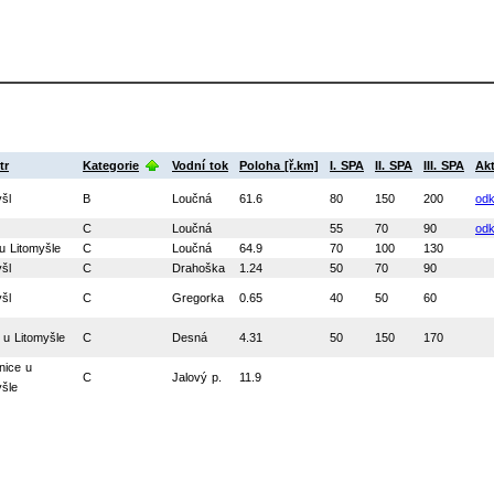
tr
Kategorie
Vodní tok
Poloha [ř.km]
I. SPA
II. SPA
III. SPA
Akt
šl
B
Loučná
61.6
80
150
200
od
C
Loučná
55
70
90
od
u Litomyšle
C
Loučná
64.9
70
100
130
šl
C
Drahoška
1.24
50
70
90
šl
C
Gregorka
0.65
40
50
60
 u Litomyšle
C
Desná
4.31
50
150
170
nice u
C
Jalový p.
11.9
yšle