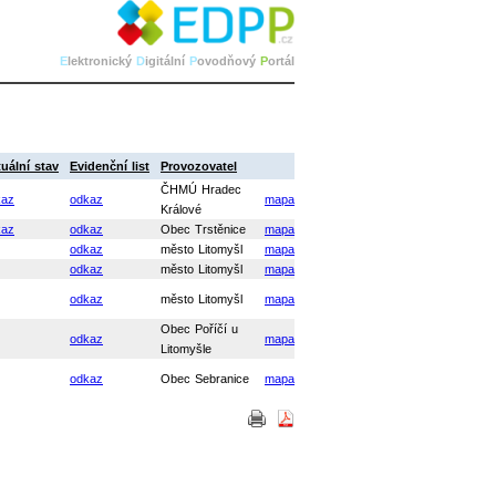
E
lektronický
D
igitální
P
ovodňový
P
ortál
uální stav
Evidenční list
Provozovatel
ČHMÚ Hradec
kaz
odkaz
mapa
Králové
kaz
odkaz
Obec Trstěnice
mapa
odkaz
město Litomyšl
mapa
odkaz
město Litomyšl
mapa
odkaz
město Litomyšl
mapa
Obec Poříčí u
odkaz
mapa
Litomyšle
odkaz
Obec Sebranice
mapa