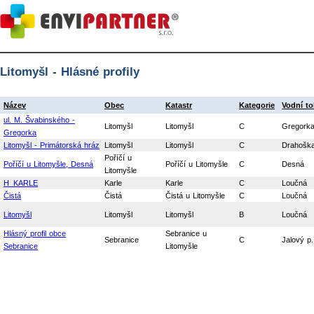
Litomyšl - Hlásné profily
Název
Obec
Katastr
Kategorie
Vodní to
ul. M. Švabinského -
Litomyšl
Litomyšl
C
Gregork
Gregorka
Litomyšl - Primátorská hráz
Litomyšl
Litomyšl
C
Drahošk
Poříčí u
Poříčí u Litomyšle, Desná
Poříčí u Litomyšle
C
Desná
Litomyšle
H_KARLE
Karle
Karle
C
Loučná
Čistá
Čistá
Čistá u Litomyšle
C
Loučná
Litomyšl
Litomyšl
Litomyšl
B
Loučná
Hlásný profil obce
Sebranice u
Sebranice
C
Jalový p.
Sebranice
Litomyšle