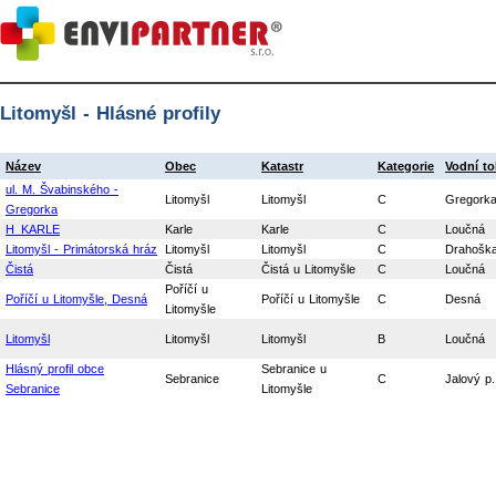
Litomyšl - Hlásné profily
Název
Obec
Katastr
Kategorie
Vodní to
ul. M. Švabinského -
Litomyšl
Litomyšl
C
Gregork
Gregorka
H_KARLE
Karle
Karle
C
Loučná
Litomyšl - Primátorská hráz
Litomyšl
Litomyšl
C
Drahošk
Čistá
Čistá
Čistá u Litomyšle
C
Loučná
Poříčí u
Poříčí u Litomyšle, Desná
Poříčí u Litomyšle
C
Desná
Litomyšle
Litomyšl
Litomyšl
Litomyšl
B
Loučná
Hlásný profil obce
Sebranice u
Sebranice
C
Jalový p.
Sebranice
Litomyšle