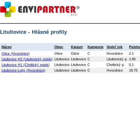
Litultovice - Hlásné profily
Název
Obec
Katastr
Kategorie
Vodní tok
Poloha
Otice (Hvozdnice)
Otice
Otice
C
Hvozdnice
2.1
Litultovice H2 (Litultovický potok)
Litultovice
Litultovice
C
Litultovický p.
2.85
Litultovice H1 (Choltický potok)
Litultovice
Litultovice
C
Choltický p.
0.1
Litultovice-Luhy (Hvozdnice)
Litultovice
Litultovice
C
Hvozdnice
18.75