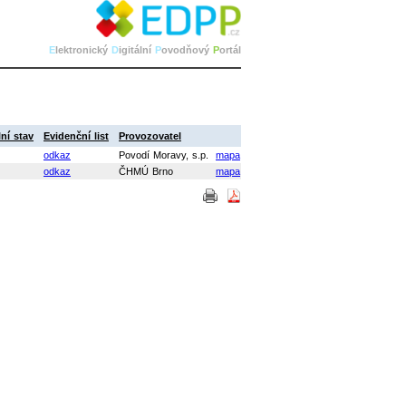
E
lektronický
D
igitální
P
ovodňový
P
ortál
ní stav
Evidenční list
Provozovatel
odkaz
Povodí Moravy, s.p.
mapa
odkaz
ČHMÚ Brno
mapa