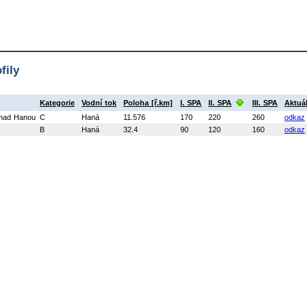
fily
Kategorie
Vodní tok
Poloha [ř.km]
I. SPA
II. SPA
III. SPA
Aktuál
nad Hanou
C
Haná
11.576
170
220
260
odkaz
B
Haná
32.4
90
120
160
odkaz