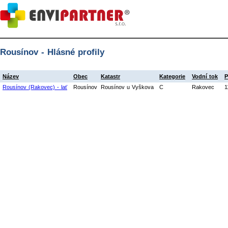
Rousínov - Hlásné profily
Název
Obec
Katastr
Kategorie
Vodní tok
P
Rousínov (Rakovec) - lať
Rousínov
Rousínov u Vyškova
C
Rakovec
1