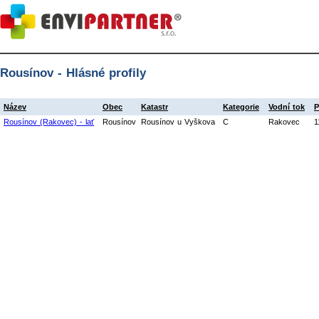
Rousínov - Hlásné profily
Název
Obec
Katastr
Kategorie
Vodní tok
P
Rousínov (Rakovec) - lať
Rousínov
Rousínov u Vyškova
C
Rakovec
1