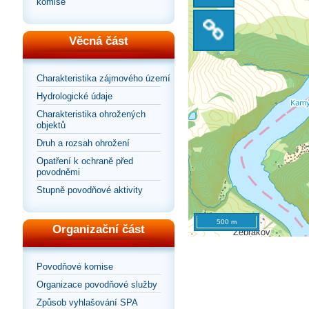
komise
na
zobrazení
Sdílet
výchozí
Věcná část
na
odkaz
pohled
Charakteristika zájmového území
celou
Hydrologické údaje
na
Charakteristika ohrožených
objektů
stránku
mapu
Druh a rozsah ohrožení
Opatření k ochraně před
povodněmi
Stupně povodňové aktivity
500 m
Organizační část
Povodňové komise
Organizace povodňové služby
Způsob vyhlašování SPA