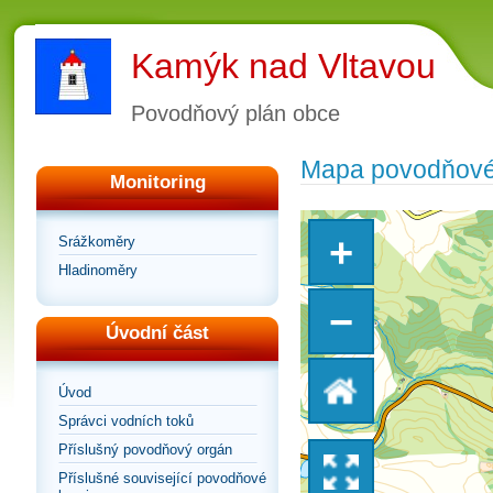
Kamýk nad Vltavou
Povodňový plán obce
Mapa povodňové
Monitoring
+
Srážkoměry
Hladinoměry
−
Úvodní část
Vrátit
Úvod
Správci vodních toků
se
Příslušný povodňový orgán
Přepnout
Příslušné související povodňové