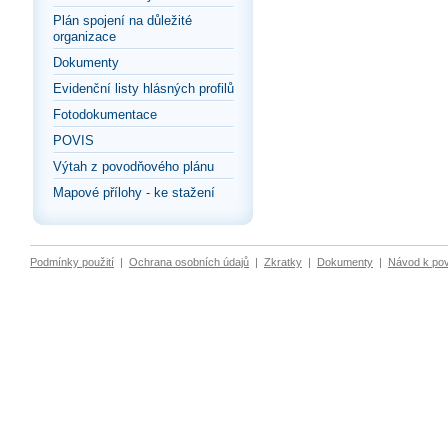
Plán spojení na důležité
organizace
Dokumenty
Evidenční listy hlásných profilů
Fotodokumentace
POVIS
Výtah z povodňového plánu
Mapové přílohy - ke stažení
Podmínky použití
|
Ochrana osobních údajů
|
Zkratky
|
Dokumenty
|
Návod k po