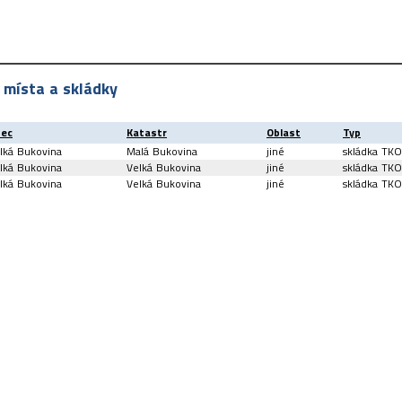
 místa a skládky
ec
Katastr
Oblast
Typ
lká Bukovina
Malá Bukovina
jiné
skládka TKO
lká Bukovina
Velká Bukovina
jiné
skládka TKO
lká Bukovina
Velká Bukovina
jiné
skládka TKO