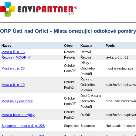
ORP Ústí nad Orlicí - Místa omezující odtokové poměry
Název
Obec
Katastr
Popis
Most u č. p. 15
Řetová
Řetová
Řetová - MOOP_44
Řetová
Řetová
lávka u č.p. 81
Říčky u
Orlické
Most u č. p. 26
Orlického
most u restaurace
Podhůří
Podhůří
Říčky u
Orlické
Most u č. p. 19
Orlického
zadržování splavov
Podhůří
Podhůří
Dobrá Voda u
Orlické
Most na cyklostezce
Orlického
hrozí zde zadržová
Podhůří
Podhůří
Orlické
Most u barokní sýpky
Rviště
zadržování naplave
Podhůří
Sopotnice - most u č. p. 226
Sopotnice
Sopotnice
Nekapacitní mostek 