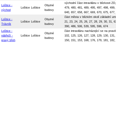
východní část intravilánu v blízkosti ZD
Loštice -
Obytné
Loštice
Loštice
479, 480, 481, 489, 495, 497, 498, 499,
východ
budovy
640, 657, 658, 667, 669, 670, 675, 677,
část města v blízkém okolí základní uměl
Loštice -
Obytné
Loštice
Loštice
21, 23, 24, 25, 26, 27, 28, 29, 30, 31, 
Trávník
budovy
390, 486, 506, 539, 595, 596, 674
Loštice -
část intravilánu nacházející se na pravé
Obytné
nábřeží -
Loštice
Loštice
102, 125, 126, 127, 128, 129, 130, 131,
budovy
pravý břeh
150, 151, 153, 168, 176, 179, 181, 182,