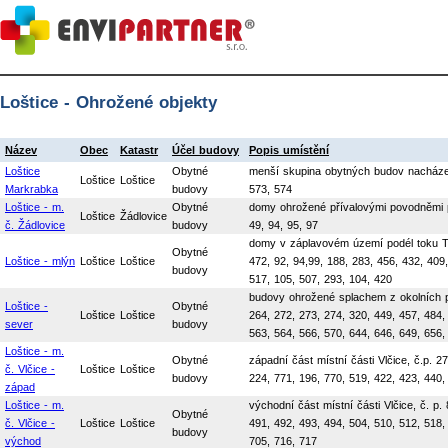
Loštice - Ohrožené objekty
Název
Obec
Katastr
Účel budovy
Popis umístění
Loštice
Obytné
menší skupina obytných budov nacházejíc
Loštice
Loštice
Markrabka
budovy
573, 574
Loštice - m.
Obytné
domy ohrožené přívalovými povodněmi po
Loštice
Žádlovice
č. Žádlovice
budovy
49, 94, 95, 97
domy v záplavovém území podél toku Tře
Obytné
Loštice - mlýn
Loštice
Loštice
472, 92, 94,99, 188, 283, 456, 432, 409,
budovy
517, 105, 507, 293, 104, 420
budovy ohrožené splachem z okolních po
Loštice -
Obytné
Loštice
Loštice
264, 272, 273, 274, 320, 449, 457, 484,
sever
budovy
563, 564, 566, 570, 644, 646, 649, 656,
Loštice - m.
Obytné
západní část místní části Vlčice, č.p. 2
č. Vlčice -
Loštice
Loštice
budovy
224, 771, 196, 770, 519, 422, 423, 440,
západ
Loštice - m.
východní část místní části Vlčice, č. p.
Obytné
č. Vlčice -
Loštice
Loštice
491, 492, 493, 494, 504, 510, 512, 518,
budovy
východ
705, 716, 717