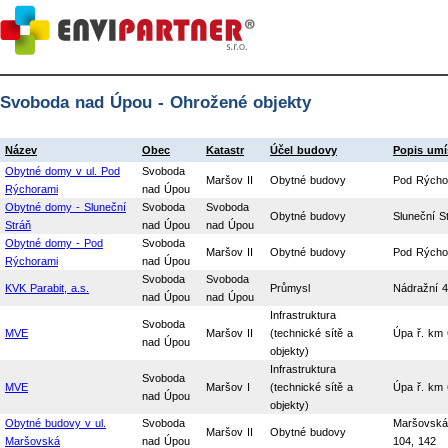
Svoboda nad Úpou - Ohrožené objekty
Název
Obec
Katastr
Účel budovy
Popis umí
Obytné domy v ul. Pod
Svoboda
Maršov II
Obytné budovy
Pod Rýchor
Rýchorami
nad Úpou
Obytné domy - Sluneční
Svoboda
Svoboda
Obytné budovy
Sluneční S
Stráň
nad Úpou
nad Úpou
Obytné domy - Pod
Svoboda
Maršov II
Obytné budovy
Pod Rýcho
Rýchorami
nad Úpou
Svoboda
Svoboda
KVK Parabit, a.s.
Průmysl
Nádražní 
nad Úpou
nad Úpou
Infrastruktura
Svoboda
MVE
Maršov II
(technické sítě a
Úpa ř. km 
nad Úpou
objekty)
Infrastruktura
Svoboda
MVE
Maršov I
(technické sítě a
Úpa ř. km 
nad Úpou
objekty)
Obytné budovy v ul.
Svoboda
Maršovská u
Maršov II
Obytné budovy
Maršovská
nad Úpou
104, 142