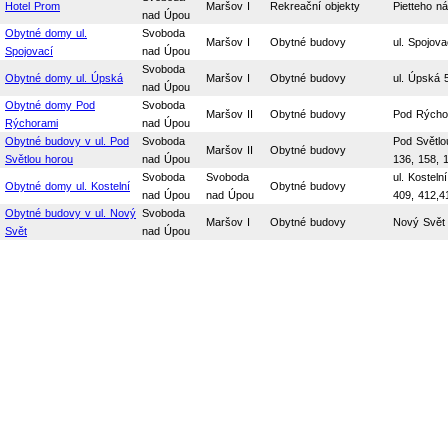
Hotel Prom
Maršov I
Rekreační objekty
Pietteho n
nad Úpou
Obytné domy ul.
Svoboda
Maršov I
Obytné budovy
ul. Spojova
Spojovací
nad Úpou
Svoboda
Obytné domy ul. Úpská
Maršov I
Obytné budovy
ul. Úpská 5
nad Úpou
Obytné domy Pod
Svoboda
Maršov II
Obytné budovy
Pod Rýchor
Rýchorami
nad Úpou
Obytné budovy v ul. Pod
Svoboda
Pod Světlou
Maršov II
Obytné budovy
Světlou horou
nad Úpou
136, 158, 
Svoboda
Svoboda
ul. Kosteln
Obytné domy ul. Kostelní
Obytné budovy
nad Úpou
nad Úpou
409, 412,4
Obytné budovy v ul. Nový
Svoboda
Maršov I
Obytné budovy
Nový Svět
Svět
nad Úpou