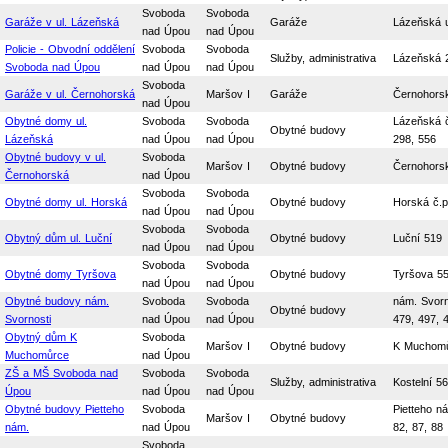
Svoboda
Svoboda
Garáže v ul. Lázeňská
Garáže
Lázeňská u
nad Úpou
nad Úpou
Policie - Obvodní oddělení
Svoboda
Svoboda
Služby, administrativa
Lázeňská 
Svoboda nad Úpou
nad Úpou
nad Úpou
Svoboda
Garáže v ul. Černohorská
Maršov I
Garáže
Černohors
nad Úpou
Obytné domy ul.
Svoboda
Svoboda
Lázeňská č
Obytné budovy
Lázeňská
nad Úpou
nad Úpou
298, 556
Obytné budovy v ul.
Svoboda
Maršov I
Obytné budovy
Černohorská
Černohorská
nad Úpou
Svoboda
Svoboda
Obytné domy ul. Horská
Obytné budovy
Horská č.p
nad Úpou
nad Úpou
Svoboda
Svoboda
Obytný dům ul. Luční
Obytné budovy
Luční 519
nad Úpou
nad Úpou
Svoboda
Svoboda
Obytné domy Tyršova
Obytné budovy
Tyršova 5
nad Úpou
nad Úpou
Obytné budovy nám.
Svoboda
Svoboda
nám. Svorno
Obytné budovy
Svornosti
nad Úpou
nad Úpou
479, 497, 
Obytný dům K
Svoboda
Maršov I
Obytné budovy
K Muchomů
Muchomůrce
nad Úpou
ZŠ a MŠ Svoboda nad
Svoboda
Svoboda
Služby, administrativa
Kostelní 5
Úpou
nad Úpou
nad Úpou
Obytné budovy Pietteho
Svoboda
Pietteho ná
Maršov I
Obytné budovy
nám.
nad Úpou
82, 87, 88
Svoboda