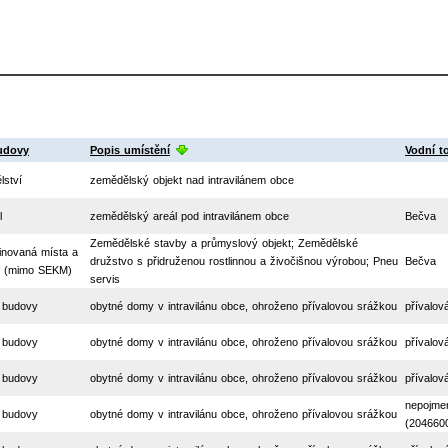
udovy
Popis umístění
Vodní t
lství
zemědělský objekt nad intravilánem obce
l
zemědělský areál pod intravilánem obce
Bečva
Zemědělské stavby a průmyslový objekt; Zemědělské
inovaná místa a
družstvo s přidruženou rostlinnou a živočišnou výrobou; Pneu
Bečva
y (mimo SEKM)
servis
 budovy
obytné domy v intravilánu obce, ohroženo přívalovou srážkou
přívalov
 budovy
obytné domy v intravilánu obce, ohroženo přívalovou srážkou
přívalov
 budovy
obytné domy v intravilánu obce, ohroženo přívalovou srážkou
přívalov
nepojme
 budovy
obytné domy v intravilánu obce, ohroženo přívalovou srážkou
(204660