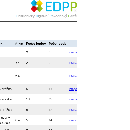
E
lektronický
D
igitální
P
ovodňový
P
ortál
ok
ř. km
Počet budov
Počet osob
2
0
mapa
7.4
2
0
mapa
6.8
1
mapa
á srážka
5
14
mapa
á srážka
18
63
mapa
á srážka
5
12
mapa
novaný
0.48
5
14
mapa
000200)