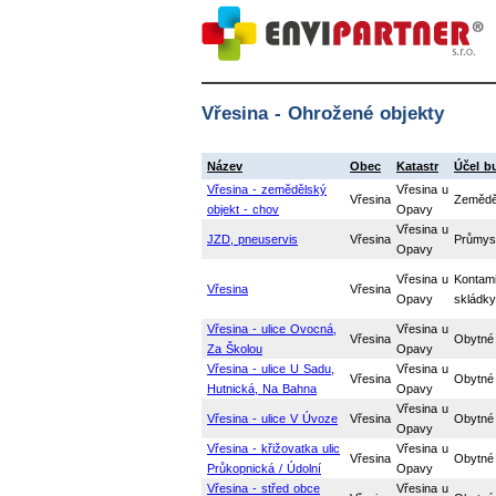
Vřesina - Ohrožené objekty
Název
Obec
Katastr
Účel b
Vřesina - zemědělský
Vřesina u
Vřesina
Zemědě
objekt - chov
Opavy
Vřesina u
JZD, pneuservis
Vřesina
Průmys
Opavy
Vřesina u
Kontam
Vřesina
Vřesina
Opavy
skládk
Vřesina - ulice Ovocná,
Vřesina u
Vřesina
Obytné
Za Školou
Opavy
Vřesina - ulice U Sadu,
Vřesina u
Vřesina
Obytné
Hutnická, Na Bahna
Opavy
Vřesina u
Vřesina - ulice V Úvoze
Vřesina
Obytné
Opavy
Vřesina - křižovatka ulic
Vřesina u
Vřesina
Obytné
Průkopnická / Údolní
Opavy
Vřesina - střed obce
Vřesina u