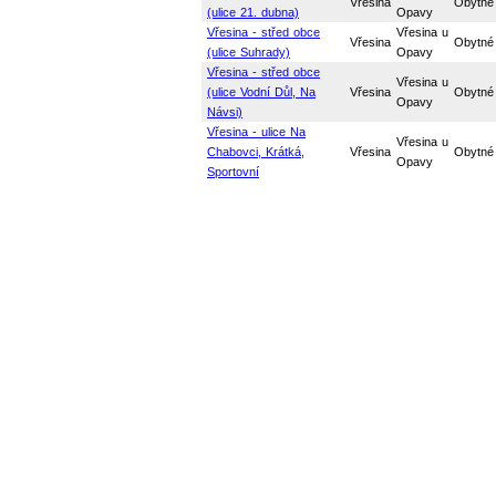
Vřesina
Obytné
(ulice 21. dubna)
Opavy
Vřesina - střed obce
Vřesina u
Vřesina
Obytné
(ulice Suhrady)
Opavy
Vřesina - střed obce
Vřesina u
(ulice Vodní Důl, Na
Vřesina
Obytné
Opavy
Návsi)
Vřesina - ulice Na
Vřesina u
Chabovci, Krátká,
Vřesina
Obytné
Opavy
Sportovní