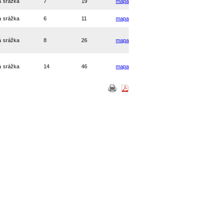
á srážka
7
19
mapa
á srážka
6
11
mapa
á srážka
8
26
mapa
á srážka
14
46
mapa