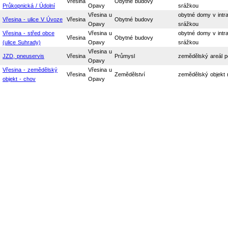
Vřesina
Obytné budovy
Průkopnická / Údolní
Opavy
srážkou
Vřesina u
obytné domy v intra
Vřesina - ulice V Úvoze
Vřesina
Obytné budovy
Opavy
srážkou
Vřesina - střed obce
Vřesina u
obytné domy v intra
Vřesina
Obytné budovy
(ulice Suhrady)
Opavy
srážkou
Vřesina u
JZD, pneuservis
Vřesina
Průmysl
zemědělský areál p
Opavy
Vřesina - zemědělský
Vřesina u
Vřesina
Zemědělství
zemědělský objekt 
objekt - chov
Opavy