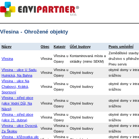
Vřesina - Ohrožené objekty
Název
Obec
Katastr
Účel budovy
Popis umístění
Zemědělské stavby
Vřesina u
Kontaminovaná místa a
Vřesina
Vřesina
družstvo s přidruže
Opavy
skládky (mimo SEKM)
Pneu servis
Vřesina - ulice U Sadu,
Vřesina u
obytné domy v intra
Vřesina
Obytné budovy
Hutnická, Na Bahna
Opavy
srážkou
Vřesina - ulice Na
Vřesina u
obytné domy v intra
Chabovci, Krátká,
Vřesina
Obytné budovy
Opavy
srážkou
Sportovní
Vřesina - střed obce
Vřesina u
obytné domy v intra
(ulice Vodní Důl, Na
Vřesina
Obytné budovy
Opavy
srážkou
Návsi)
Vřesina - střed obce
Vřesina u
obytné domy v intra
Vřesina
Obytné budovy
(ulice 21. dubna)
Opavy
srážkou
Vřesina - ulice Ovocná,
Vřesina u
obytné domy v intra
Vřesina
Obytné budovy
Za Školou
Opavy
srážkou
Vřesina - křižovatka ulic
Vřesina u
obytné domy v intra