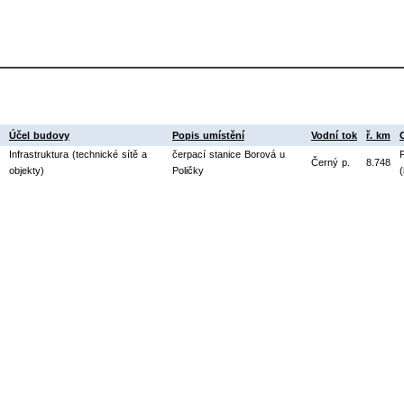
Účel budovy
Popis umístění
Vodní tok
ř. km
Infrastruktura (technické sítě a
čerpací stanice Borová u
Černý p.
8.748
objekty)
Poličky
(