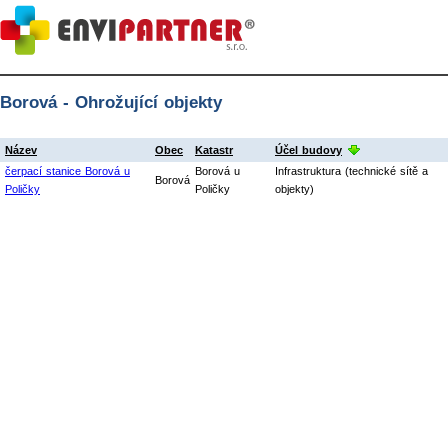
Borová - Ohrožující objekty
Název
Obec
Katastr
Účel budovy
čerpací stanice Borová u
Borová u
Infrastruktura (technické sítě a
Borová
Poličky
Poličky
objekty)