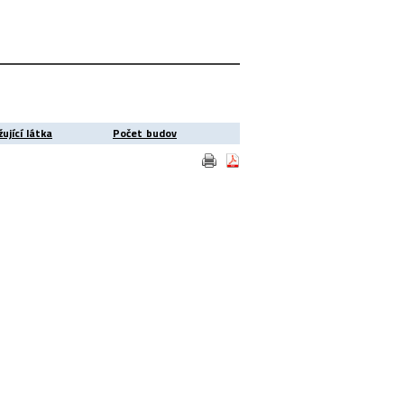
ující látka
Počet budov