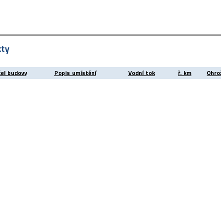
kty
čel budovy
Popis umístění
Vodní tok
ř. km
Ohrož