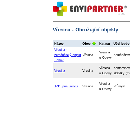
Vřesina - Ohrožující objekty
Název
Obec
Katastr
Účel budo
Vřesina -
Vřesina
zemědělský objekt
Vřesina
Zemědělstv
u Opavy
- chov
Vřesina
Kontaminov
Vřesina
Vřesina
u Opavy
skládky (
Vřesina
JZD, pneuservis
Vřesina
Průmysl
u Opavy