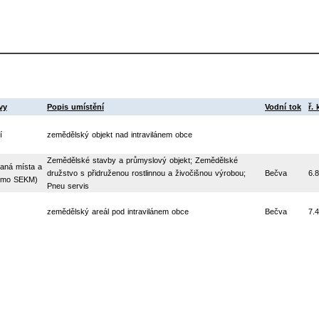
vy
Popis umístění
Vodní tok
ř.
í
zemědělský objekt nad intravilánem obce
Zemědělské stavby a průmyslový objekt; Zemědělské
aná místa a
družstvo s přidruženou rostlinnou a živočišnou výrobou;
Bečva
6.8
mimo SEKM)
Pneu servis
zemědělský areál pod intravilánem obce
Bečva
7.4