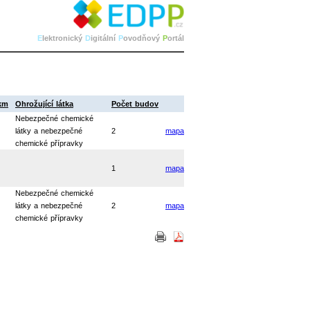
E
lektronický
D
igitální
P
ovodňový
P
ortál
 km
Ohrožující látka
Počet budov
Nebezpečné chemické
látky a nebezpečné
2
mapa
chemické přípravky
1
mapa
Nebezpečné chemické
látky a nebezpečné
2
mapa
chemické přípravky