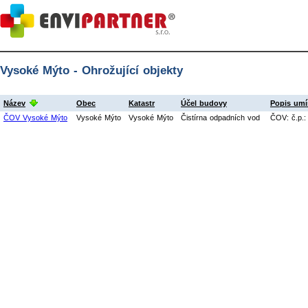
Vysoké Mýto - Ohrožující objekty
Název
Obec
Katastr
Účel budovy
Popis umí
ČOV Vysoké Mýto
Vysoké Mýto
Vysoké Mýto
Čistírna odpadních vod
ČOV: č.p.: