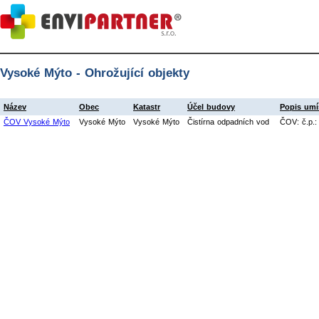
Vysoké Mýto - Ohrožující objekty
Název
Obec
Katastr
Účel budovy
Popis umí
ČOV Vysoké Mýto
Vysoké Mýto
Vysoké Mýto
Čistírna odpadních vod
ČOV: č.p.: