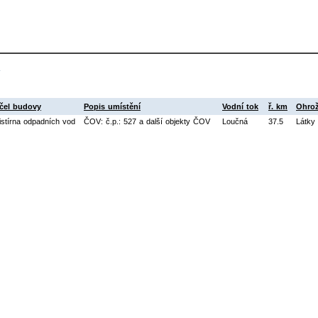
čel budovy
Popis umístění
Vodní tok
ř. km
Ohrož
istírna odpadních vod
ČOV: č.p.: 527 a další objekty ČOV
Loučná
37.5
Látky 