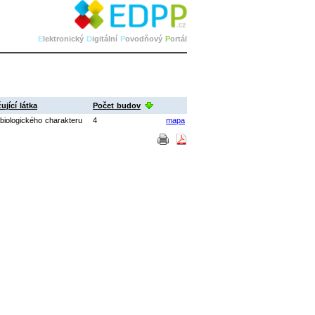
E
lektronický
D
igitální
P
ovodňový
P
ortál
ující látka
Počet budov
biologického charakteru
4
mapa