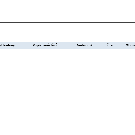
el budovy
Popis umístění
Vodní tok
ř. km
Ohrož