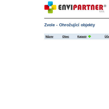
Zvole - Ohrožující objekty
Název
Obec
Katastr
Úč