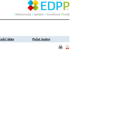
E
lektronický
D
igitální
P
ovodňový
P
ortál
ující látka
Počet budov