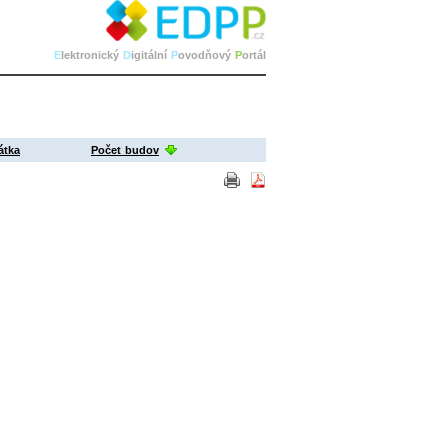
E
lektronický
D
igitální
P
ovodňový
P
ortál
átka
Počet budov