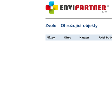
Zvole - Ohrožující objekty
Název
Obec
Katastr
Účel bud