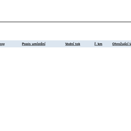
ovy
Popis umístění
Vodní tok
ř. km
Ohrožující l