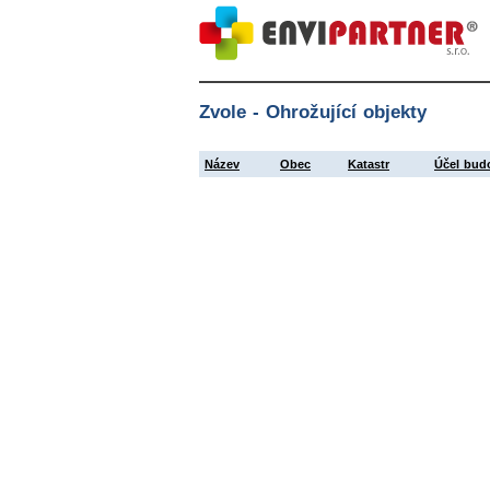
Zvole - Ohrožující objekty
Název
Obec
Katastr
Účel bud