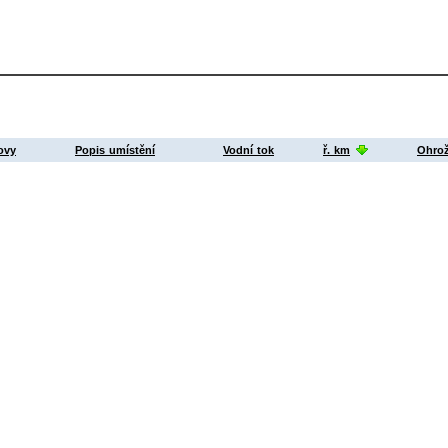
ovy
Popis umístění
Vodní tok
ř. km
Ohrož