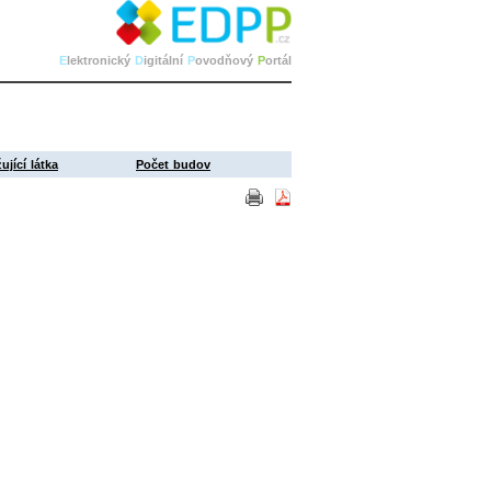
E
lektronický
D
igitální
P
ovodňový
P
ortál
ující látka
Počet budov